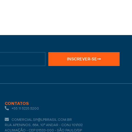
INSCREVER-SE
CONTATOS
+55 11 5225.5200
COMERCIAL.SP@LPBRASIL.COM.BR
RUA APENINOS, 664, 10º ANDAR - CONJ 101/102
ACLIMAÇÃO - CEP 01533-000 - SÃO PAULO/SP