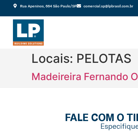
Rua Apeninos, 664 São Paulo/SP
comercial.sp@lpbrasil.com.br
Locais:
PELOTAS
Madeireira Fernando O
FALE COM O T
Especifique