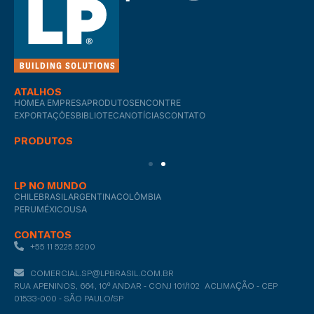
ATALHOS
HOME
A EMPRESA
PRODUTOS
ENCONTRE
EXPORTAÇÕES
BIBLIOTECA
NOTÍCIAS
CONTATO
PRODUTOS
LP NO MUNDO
CHILE
BRASIL
ARGENTINA
COLÔMBIA
PERU
MÉXICO
USA
CONTATOS
+55 11 5225.5200
COMERCIAL.SP@LPBRASIL.COM.BR
RUA APENINOS, 664, 10º ANDAR - CONJ 101/102 ACLIMAÇÃO - CEP
01533-000 - SÃO PAULO/SP