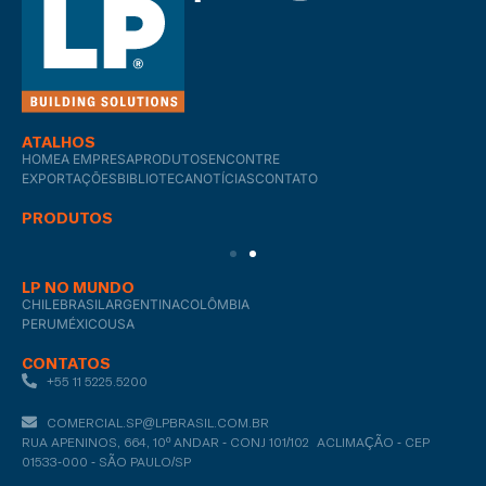
ATALHOS
HOME
A EMPRESA
PRODUTOS
ENCONTRE
EXPORTAÇÕES
BIBLIOTECA
NOTÍCIAS
CONTATO
PRODUTOS
LP NO MUNDO
CHILE
BRASIL
ARGENTINA
COLÔMBIA
PERU
MÉXICO
USA
CONTATOS
+55 11 5225.5200
COMERCIAL.SP@LPBRASIL.COM.BR
RUA APENINOS, 664, 10º ANDAR - CONJ 101/102 ACLIMAÇÃO - CEP
01533-000 - SÃO PAULO/SP