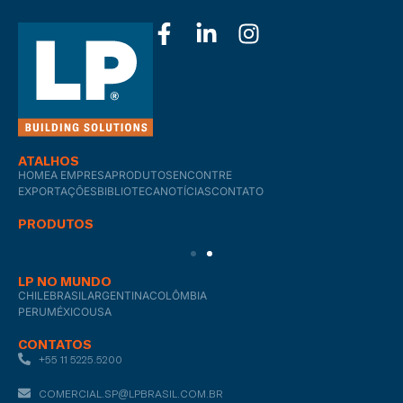
ATALHOS
HOME
A EMPRESA
PRODUTOS
ENCONTRE
EXPORTAÇÕES
BIBLIOTECA
NOTÍCIAS
CONTATO
PRODUTOS
LP NO MUNDO
CHILE
BRASIL
ARGENTINA
COLÔMBIA
PERU
MÉXICO
USA
CONTATOS
+55 11 5225.5200
COMERCIAL.SP@LPBRASIL.COM.BR