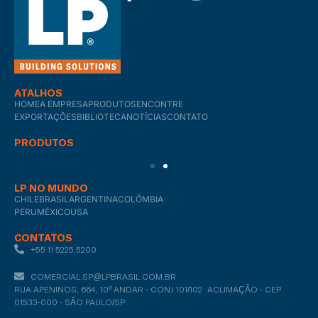
ATALHOS
HOME
A EMPRESA
PRODUTOS
ENCONTRE
EXPORTAÇÕES
BIBLIOTECA
NOTÍCIAS
CONTATO
PRODUTOS
LP NO MUNDO
CHILE
BRASIL
ARGENTINA
COLÔMBIA
PERU
MÉXICO
USA
CONTATOS
+55 11 5225.5200
COMERCIAL.SP@LPBRASIL.COM.BR
RUA APENINOS, 664, 10º ANDAR - CONJ 101/102 ACLIMAÇÃO - CEP
01533-000 - SÃO PAULO/SP