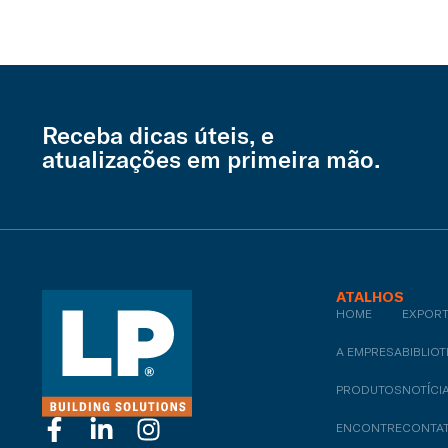
Receba dicas úteis, e
atualizações em primeira mão.
ATALHOS
HOME
COMPLEMENTA
EXPOR
A EMPRESA
MULTIUSO
BIBLIO
PRODUTOS
REVESTIMENTO
NOTÍCI
ENCONTRE
SIDING VINÍLIC
CONTA