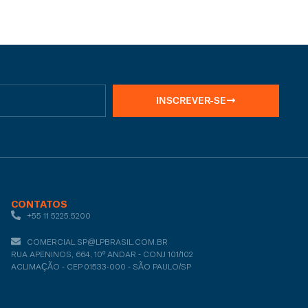
INSCREVER-SE
CONTATOS
+55 11 5225.5200
COMERCIAL.SP@LPBRASIL.COM.BR
RUA APENINOS, 664, 10º ANDAR - CONJ 101/102
ACLIMAÇÃO - CEP 01533-000 - SÃO PAULO/SP