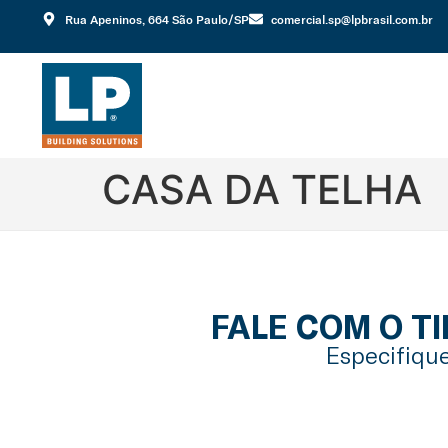
Rua Apeninos, 664 São Paulo/SP
comercial.sp@lpbrasil.com.br
CASA DA TELHA
FALE COM O T
Especifique