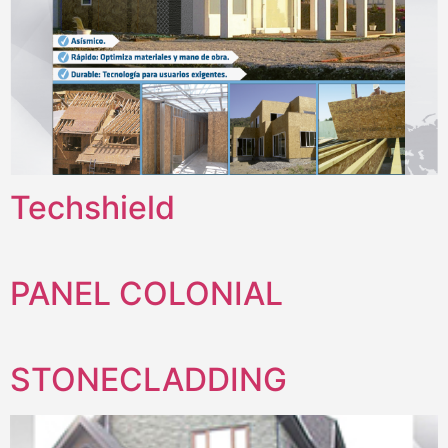
Techshield
PANEL COLONIAL
STONECLADDING