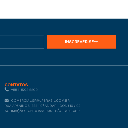
INSCREVER-SE
CONTATOS
+55 11 5225.5200
COMERCIAL.SP@LPBRASIL.COM.BR
RUA APENINOS, 664, 10º ANDAR - CONJ 101/102
ACLIMAÇÃO - CEP 01533-000 - SÃO PAULO/SP