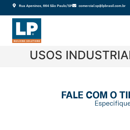
Rua Apeninos, 664 São Paulo/SP
comercial.sp@lpbrasil.com.br
USOS INDUSTRIA
FALE COM O T
Especifique