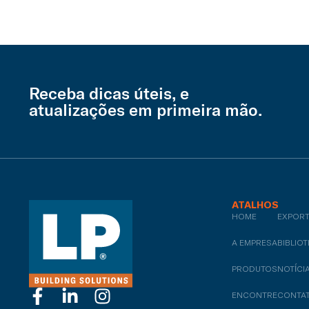
Receba dicas úteis, e
atualizações em primeira mão.
ATALHOS
HOME
COMPLEMENTA
EXPOR
A EMPRESA
MULTIUSO
BIBLIO
PRODUTOS
REVESTIMENTO
NOTÍCI
ENCONTRE
SIDING VINÍLIC
CONTA