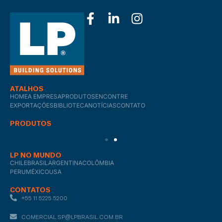
ATALHOS
HOME
A EMPRESA
PRODUTOS
ENCONTRE
EXPORTAÇÕES
BIBLIOTECA
NOTÍCIAS
CONTATO
PRODUTOS
LP NO MUNDO
CHILE
BRASIL
ARGENTINA
COLÔMBIA
PERU
MÉXICO
USA
CONTATOS
+55 11 5225.5200
COMERCIAL.SP@LPBRASIL.COM.BR