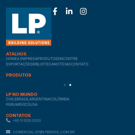
ATALHOS
HOME
A EMPRESA
PRODUTOS
ENCONTRE
EXPORTAÇÕES
BIBLIOTECA
NOTÍCIAS
CONTATO
PRODUTOS
LP NO MUNDO
CHILE
BRASIL
ARGENTINA
COLÔMBIA
PERU
MÉXICO
USA
CONTATOS
+55 11 5225.5200
COMERCIAL.SP@LPBRASIL.COM.BR