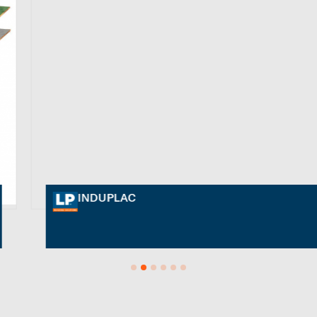
INDUPLAC
1
2
3
4
5
6