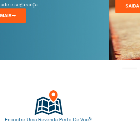
SAIBA MAIS
Por Dentro Da Construção Energitérmica
Sustentável (c.e.s)